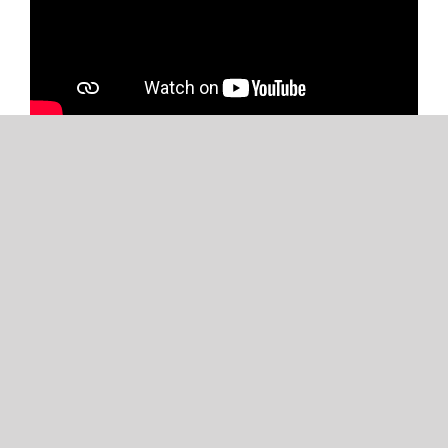
Video-Dokumentation der Studie
„New Mobility Buddys“ des Future
Mobility Lab
Überzeugende, nachhaltige
Mobilitätsangebote schaffen und Menschen
motivieren, diese auch zu benutzen – das ist
der Beitrag den das Future Mobility Lab leisten
möchte. ​
Über einen Zeitraum von 4 Monaten wurden
insgesamt 20 Haushalte in Berlin, Hamburg,