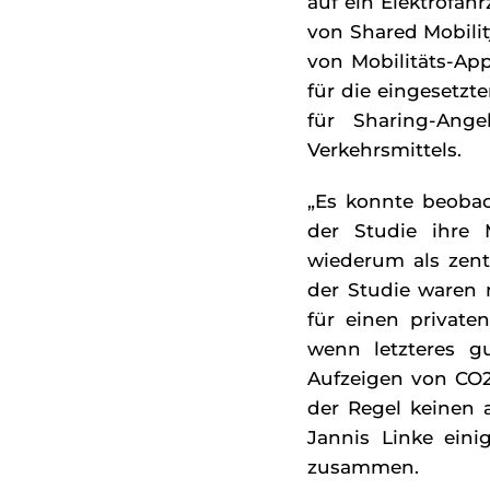
auf ein Elektrofah
von Shared Mobilit
von Mobilitäts-Ap
für die eingesetzt
für Sharing-Ange
Verkehrsmittels.
„Es konnte beoba
der Studie ihre 
wiederum als zent
der Studie waren 
für einen privat
wenn letzteres g
Aufzeigen von CO2
der Regel keinen 
Jannis Linke ein
zusammen.