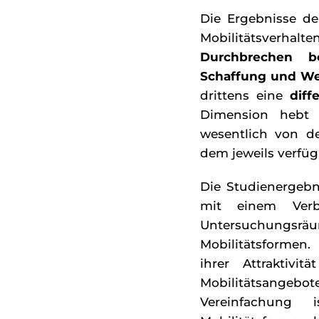
Die Ergebnisse de
Mobilitätsverhalt
Durchbrechen be
Schaffung und Wei
drittens eine
diff
Dimension hebt h
wesentlich von d
dem jeweils verfü
Die Studienergebn
mit einem Verb
Untersuchungsräum
Mobilitätsform
ihrer Attraktiv
Mobilitätsangebo
Vereinfachung 