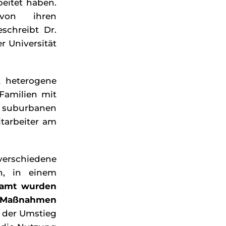
eitet haben.
von ihren
eschreibt Dr.
r Universität
t heterogene
Familien mit
, suburbanen
itarbeiter am
verschiedene
n, in einem
samt wurden
13 Maßnahmen
 der Umstieg