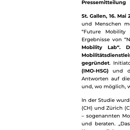
Pressemitteilung
St. Gallen, 16. Mai
und Menschen moti
“Future Mobility
Ergebnisse von “N
Mobility Lab“. 
Mobilitätsdienstl
gegründet
. Initi
(IMO-HSG)
und 
Antworten auf die
und, wo möglich, w
In der Studie wurd
(CH) und Zürich (
– sogenannten Mobi
und beraten. „Da