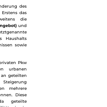
änderung des
: Erstens das
weitens die
Angebot)
und
letztgenannte
s Haushalts
nissen sowie
privaten Pkw
en urbanen
 an geteilten
Steigerung
nen mehrere
önnen. Diese
a geteilte