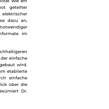
lität wie ein
t geteilter
elektrischer
sse dazu an,
 notwendiger
chformate im
chhaltigeren
s der einfache
sgebaut wird.
m etablierte
rch einfache
ick über die
esümiert Dr.