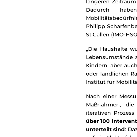
längeren Zeitraum
Dadurch habe
Mobilitätsbedürfn
Philipp Scharfenber
St.Gallen (IMO-HSG
„Die Haushalte wu
Lebensumstände a
Kindern, aber auc
oder ländlichen Ra
Institut für Mobilit
Nach einer Messun
Maßnahmen, die z
iterativen Proze
über 100 Interven
unterteilt sind
: Da