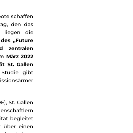
ote schaffen
rag, den das
 liegen die
 des „Future
d zentralen
im März 2022
ät St. Gallen
 Studie gibt
issionsärmer
), St. Gallen
senschaftlern
tät begleitet
r über einen