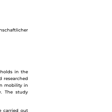
nschaftlicher
holds in the
nd researched
n mobility in
y. The study
e carried out