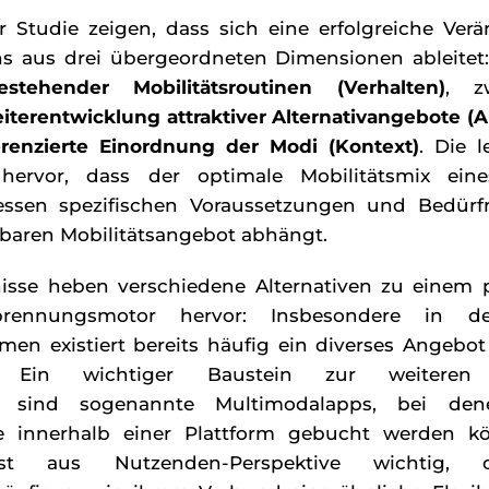
r Studie zeigen, dass sich eine erfolgreiche Ver
ens aus drei übergeordneten Dimensionen ableitet
stehender Mobilitätsroutinen (Verhalten)
, z
terentwicklung attraktiver Alternativangebote (
erenzierte Einordnung der Modi (Kontext)
. Die 
ervor, dass der optimale Mobilitätsmix eine
essen spezifischen Voraussetzungen und Bedürf
gbaren Mobilitätsangebot abhängt.
isse heben verschiedene Alternativen zu einem 
rennungsmotor hervor: Insbesondere in d
en existiert bereits häufig ein diverses Angebot
en. Ein wichtiger Baustein zur weiteren 
ität sind sogenannte Multimodalapps, bei de
te innerhalb einer Plattform gebucht werden k
ist aus Nutzenden-Perspektive wichtig, d