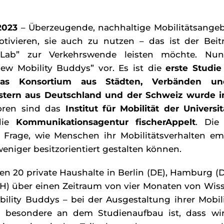
 2023
– Überzeugende, nachhaltige Mobilitätsangeb
vieren, sie auch zu nutzen – das ist der Beit
 Lab” zur Verkehrswende leisten möchte. Nun
ew Mobility Buddys” vor. Es ist die
erste Studie
Das Konsortium aus Städten, Verbänden un
eistern aus Deutschland und der Schweiz wurde 
atoren sind das
Institut für Mobilität der Universit
die
Kommunikationsagentur fischerAppelt
. Die
 Frage, wie Menschen ihr Mobilitätsverhalten em
eniger besitzorientiert gestalten können.
en 20 private Haushalte in Berlin (DE), Hamburg (DE
CH) über einen Zeitraum von vier Monaten von Wis
lity Buddys – bei der Ausgestaltung ihrer Mobili
s besondere an dem Studienaufbau ist, dass wi