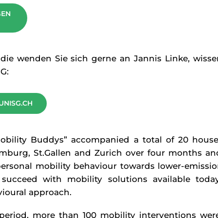
GEN
die wenden Sie sich gerne an Jannis Linke, wisse
G:
UNISG.CH
bility Buddys” accompanied a total of 20 house
Hamburg, St.Gallen and Zurich over four months a
ersonal mobility behaviour towards lower-emissio
 succeed with mobility solutions available toda
ioural approach.
period, more than 100 mobility interventions wer