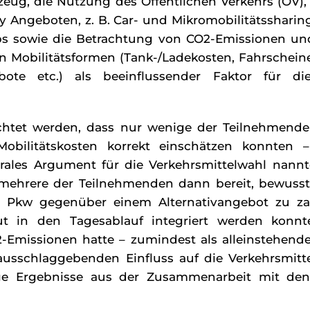
rzeug, die Nutzung des Öffentlichen Verkehrs (ÖV)
y Angeboten, z. B. Car- und Mikromobilitätssharing
ps sowie die Betrachtung von CO2-Emissionen un
en Mobilitätsformen (Tank-/Ladekosten, Fahrschein
bote etc.) als beeinflussender Faktor für d
chtet werden, dass nur wenige der Teilnehmend
Mobilitätskosten korrekt einschätzen konnten 
rales Argument für die Verkehrsmittelwahl nannt
mehrere der Teilnehmenden dann bereit, bewuss
en Pkw gegenüber einem Alternativangebot zu z
ut in den Tagesablauf integriert werden konn
-Emissionen hatte – zumindest als alleinstehende
ausschlaggebenden Einfluss auf die Verkehrsmitte
ige Ergebnisse aus der Zusammenarbeit mit de