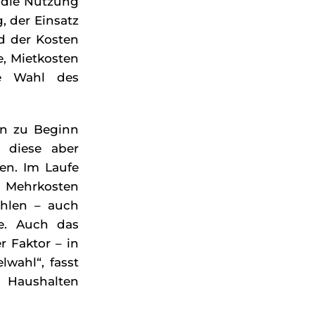
, die Nutzung
, der Einsatz
d der Kosten
e, Mietkosten
ie Wahl des
en zu Beginn
– diese aber
en. Im Laufe
t Mehrkosten
ahlen – auch
te. Auch das
r Faktor – in
lwahl“, fasst
n Haushalten