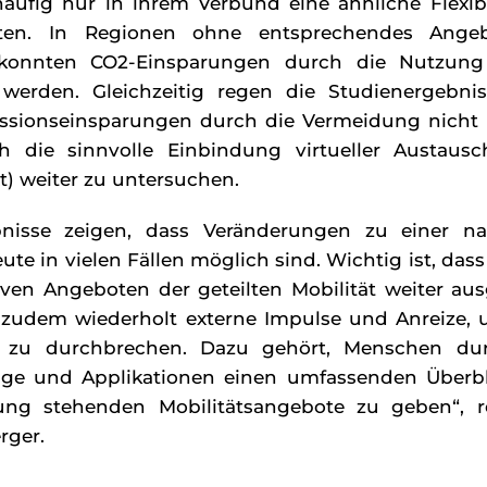
äufig nur in ihrem Verbund eine ähnliche Flexibi
ten. In Regionen ohne entsprechendes Angebo
 konnten CO2-Einsparungen durch die Nutzung 
 werden. Gleichzeitig regen die Studienergebni
issionseinsparungen durch die Vermeidung nicht
h die sinnvolle Einbindung virtueller Austaus
t) weiter zu untersuchen.
bnisse zeigen, dass Veränderungen zu einer na
eute in vielen Fällen möglich sind. Wichtig ist, das
iven Angeboten der geteilten Mobilität weiter au
 zudem wiederholt externe Impulse und Anreize, u
en zu durchbrechen. Dazu gehört, Menschen du
ge und Applikationen einen umfassenden Überbl
ung stehenden Mobilitätsangebote zu geben“, r
rger.