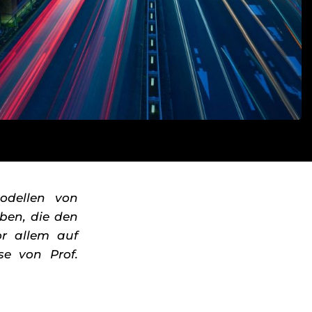
odellen von
aben, die den
or allem auf
se von Prof.